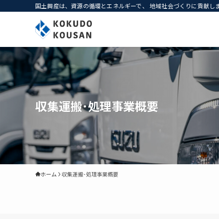
国土興産は、資源の循環とエネルギーで、 地域社会づくりに貢献し
収集運搬･処理事業概要
ホーム
収集運搬･処理事業概要